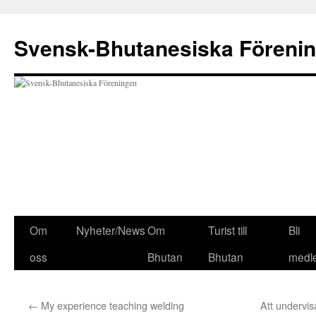
Svensk-Bhutanesiska Föreni
Hoppa
Om
Nyheter/News
Om
Turist till
Bli
till
oss
Bhutan
Bhutan
medl
innehåll
←
My experience teaching welding
Att undervi