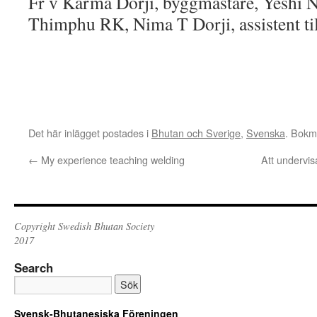
Fr v Karma Dorji, byggmästare, Yeshi N
Thimphu RK, Nima T Dorji, assistent ti
Det här inlägget postades i
Bhutan och Sverige
,
Svenska
. Bok
←
My experience teaching welding
Att undervi
Copyright Swedish Bhutan Society
2017
Search
Svensk-Bhutanesiska Föreningen