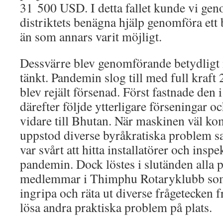
31 500 USD. I detta fallet kunde vi ge
distriktets benägna hjälp genomföra ett 
än som annars varit möjligt.
Dessvärre blev genomförande betydligt 
tänkt. Pandemin slog till med full kraf
blev rejält försenad. Först fastnade den 
därefter följde ytterligare förseningar o
vidare till Bhutan. När maskinen väl kom
uppstod diverse byråkratiska problem s
var svårt att hitta installatörer och insp
pandemin. Dock löstes i slutänden alla 
medlemmar i Thimphu Rotaryklubb som
ingripa och räta ut diverse frågetecken
lösa andra praktiska problem på plats.