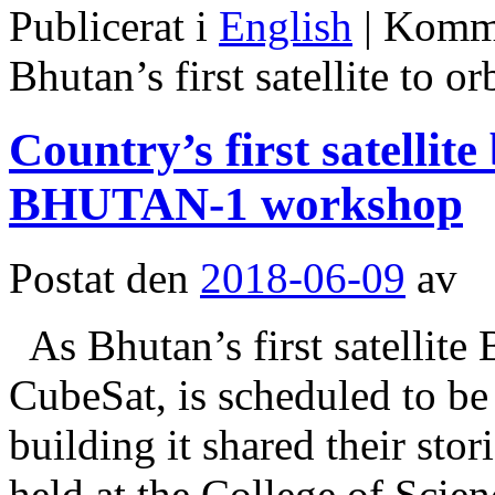
Publicerat i
English
|
Komme
Bhutan’s first satellite to or
Country’s first satellite
BHUTAN-1 workshop
Postat den
2018-06-09
av
As Bhutan’s first satelli
CubeSat, is scheduled to be
building it shared their s
held at the College of Sci