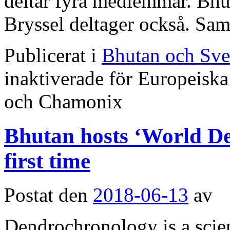
deltar fyra medlemmar. Bhu
Bryssel deltager också. Sa
Publicerat i
Bhutan och Sve
inaktiverade
för Europeiska
och Chamonix
Bhutan hosts ‘World De
first time
Postat den
2018-06-13
av
Dendrochronology is a scien