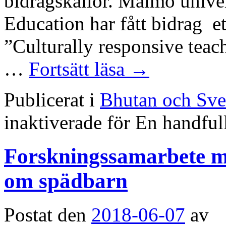
bidragskällor. Malmö univer
Education har fått bidrag e
”Culturally responsive teac
…
Fortsätt läsa
→
Publicerat i
Bhutan och Sve
inaktiverade
för En handful
Forskningssamarbete m
om spädbarn
Postat den
2018-06-07
av