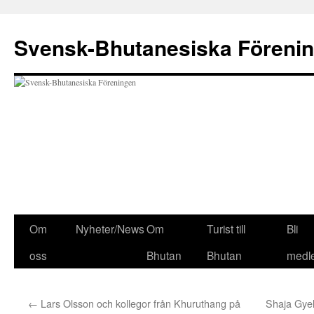
Svensk-Bhutanesiska Föreni
Hoppa
Om
Nyheter/News
Om
Turist till
Bli
till
oss
Bhutan
Bhutan
medl
innehåll
←
Lars Olsson och kollegor från Khuruthang på
Shaja Gyel