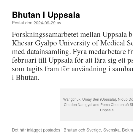
Bhutan i Uppsala
Postat den
2024-09-29
av
Forskningssamarbetet mellan Uppsala b
Khesar Gyalpo University of Medical Sci
med datainsamling. Fyra medarbetare f
februari till Uppsala för att lära sig ett 
som tagits fram för användning i samb
i Bhutan.
Wangchuk, Umay Sen (Uppsala), Nidup Dor
Choden Namgyel and Pema Choden på Stor
Uppsala
Det här inlägget postades i
Bhutan och Sverige
,
Svenska
. Bok