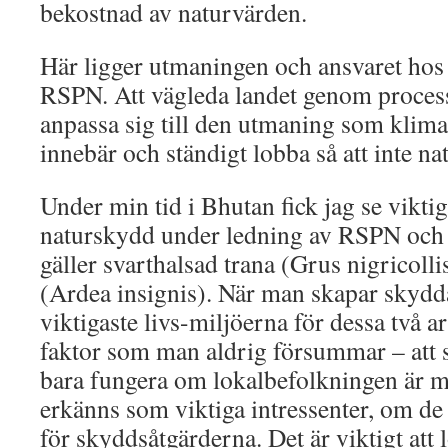
bekostnad av naturvärden.
Här ligger utmaningen och ansvaret hos
RSPN. Att vägleda landet genom processe
anpassa sig till den utmaning som klim
innebär och ständigt lobba så att inte na
Under min tid i Bhutan fick jag se viktiga
naturskydd under ledning av RSPN och a
gäller svarthalsad trana (Grus nigricolli
(Ardea insignis). När man skapar skyd
viktigaste livs-miljöerna för dessa två ar
faktor som man aldrig försummar – att
bara fungera om lokalbefolkningen är m
erkänns som viktiga intressenter, om de 
för skyddsåtgärderna. Det är viktigt att