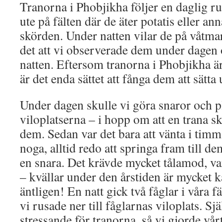
Tranorna i Phobjikha följer en daglig ru
ute på fälten där de äter potatis eller an
skörden. Under natten vilar de på våtma
det att vi observerade dem under dagen 
natten. Eftersom tranorna i Phobjikha ä
är det enda sättet att fånga dem att sätta u
Under dagen skulle vi göra snaror och 
viloplatserna – i hopp om att en trana sk
dem. Sedan var det bara att vänta i timma
noga, alltid redo att springa fram till d
en snara. Det krävde mycket tålamod, v
– kvällar under den årstiden är mycket k
äntligen! En natt gick två fåglar i våra 
vi rusade ner till fåglarnas viloplats. Sj
stressande för tranorna, så vi gjorde vårt