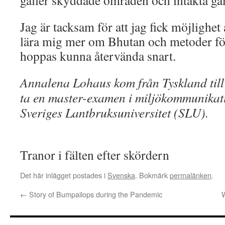
gäller skyddade områden och intakta g
Jag är tacksam för att jag fick möjlighe
lära mig mer om Bhutan och metoder fö
hoppas kunna återvända snart.
Annalena Lohaus kom från Tyskland till
ta en master-examen i miljökommunikati
Sveriges Lantbruksuniversitet (SLU).
Tranor i fälten efter skördern
Det här inlägget postades i
Svenska
. Bokmärk
permalänken
.
←
Story of Bumpailops during the Pandemic
W