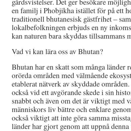
gårdsvistelser. Det ger besökare möjlig
en familj i Phobjikha istället för på ett 
traditionell bhutanesisk gästfrihet – sa
lokalbefolkningen erbjuds en ny inkomstk
kan naturen bara skyddas tillsammans 
Vad vi kan lära oss av Bhutan?
Bhutan har en skatt som många länder re
orörda områden med välmående ekosyst
etablerat nätverk av skyddade områden. 
också vid ett avgörande skede i sin hist
snabbt och även om det är viktigt med vä
människors liv bättre och enklare genom
också viktigt att inte göra samma miss
länder har gjort genom att uppnå denna 